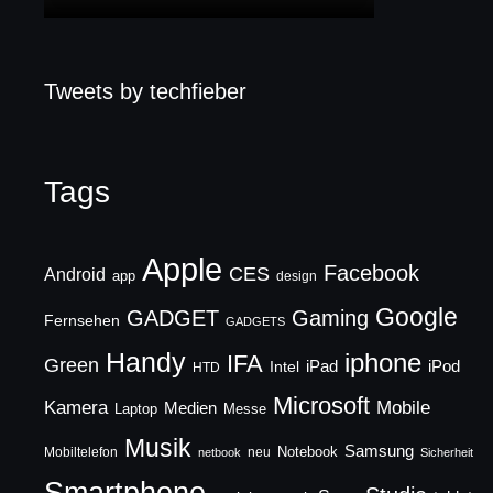
Tweets by techfieber
Tags
Apple
Facebook
CES
Android
app
design
Google
GADGET
Gaming
Fernsehen
GADGETS
Handy
iphone
IFA
Green
iPad
Intel
iPod
HTD
Microsoft
Mobile
Kamera
Medien
Laptop
Messe
Musik
Samsung
Notebook
Mobiltelefon
neu
netbook
Sicherheit