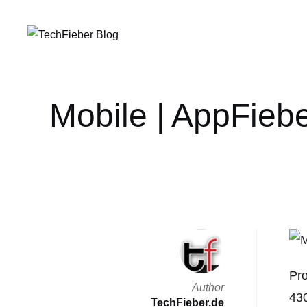
Mobile | AppFieb
Pro
Author
430
TechFieber.de