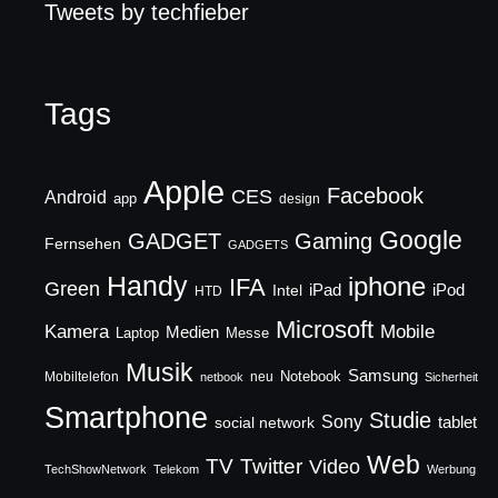
Tweets by techfieber
Tags
Apple
Facebook
CES
Android
app
design
Google
GADGET
Gaming
Fernsehen
GADGETS
Handy
iphone
IFA
Green
iPad
Intel
iPod
HTD
Microsoft
Mobile
Kamera
Medien
Laptop
Messe
Musik
Samsung
Notebook
Mobiltelefon
neu
netbook
Sicherheit
Smartphone
Studie
Sony
social network
tablet
Web
TV
Twitter
Video
TechShowNetwork
Telekom
Werbung