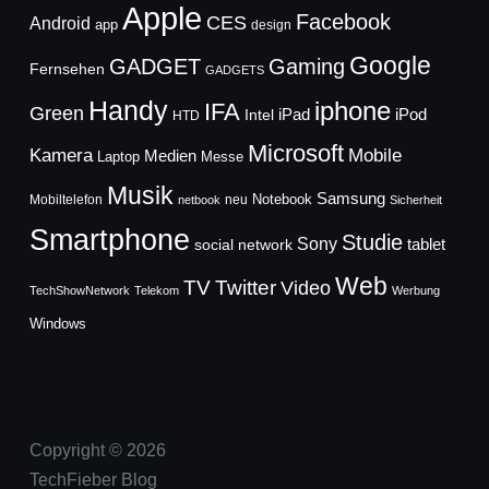
Apple
Facebook
CES
Android
app
design
Google
GADGET
Gaming
Fernsehen
GADGETS
Handy
iphone
IFA
Green
iPad
Intel
iPod
HTD
Microsoft
Mobile
Kamera
Medien
Laptop
Messe
Musik
Samsung
Notebook
Mobiltelefon
neu
netbook
Sicherheit
Smartphone
Studie
Sony
social network
tablet
Web
TV
Twitter
Video
TechShowNetwork
Telekom
Werbung
Windows
Copyright © 2026
TechFieber Blog