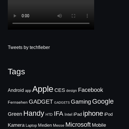
Tweets by techfieber
Tags
Apple
Facebook
CES
Android
app
design
Google
GADGET
Gaming
Fernsehen
GADGETS
Handy
iphone
IFA
Green
iPad
Intel
iPod
HTD
Microsoft
Mobile
Kamera
Medien
Laptop
Messe