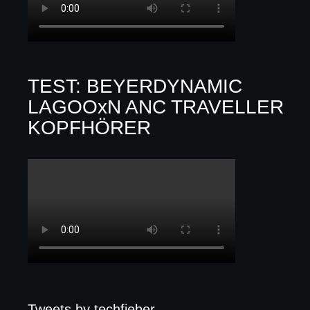
TEST: BEYERDYNAMIC
LAGOOxN ANC TRAVELLER
KOPFHÖRER
Tweets by techfieber