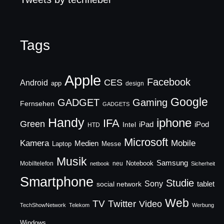
Tags
Apple
Facebook
CES
Android
app
design
Google
GADGET
Gaming
Fernsehen
GADGETS
Handy
iphone
IFA
Green
iPad
Intel
iPod
HTD
Microsoft
Mobile
Kamera
Medien
Laptop
Messe
Musik
Samsung
Notebook
Mobiltelefon
neu
netbook
Sicherheit
Smartphone
Studie
Sony
social network
tablet
Web
TV
Twitter
Video
TechShowNetwork
Telekom
Werbung
Windows