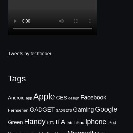
Tweets by techfieber
Tags
Apple
Facebook
CES
Android
app
design
Google
GADGET
Gaming
Fernsehen
GADGETS
Handy
iphone
IFA
Green
iPad
Intel
iPod
HTD