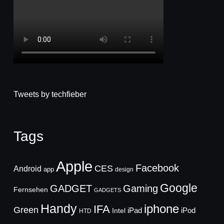
Tweets by techfieber
Tags
Apple
Facebook
CES
Android
app
design
Google
GADGET
Gaming
Fernsehen
GADGETS
Handy
iphone
IFA
Green
iPad
Intel
iPod
HTD