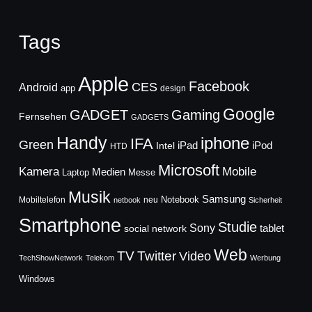
Tags
Apple
Facebook
CES
Android
app
design
Google
GADGET
Gaming
Fernsehen
GADGETS
Handy
iphone
IFA
Green
iPad
Intel
iPod
HTD
Microsoft
Mobile
Kamera
Medien
Laptop
Messe
Musik
Samsung
Notebook
Mobiltelefon
neu
netbook
Sicherheit
Smartphone
Studie
Sony
social network
tablet
Web
TV
Twitter
Video
TechShowNetwork
Telekom
Werbung
Windows