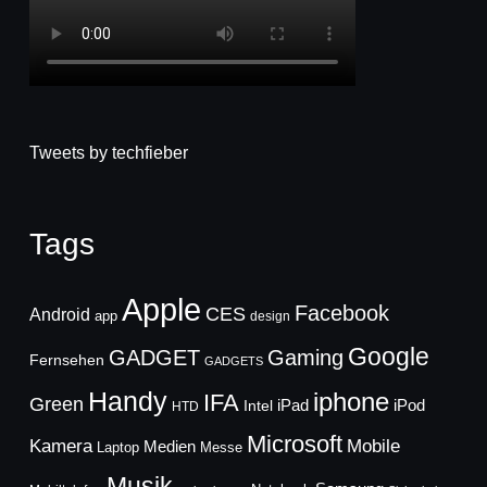
Tweets by techfieber
Tags
Apple
Facebook
CES
Android
app
design
Google
GADGET
Gaming
Fernsehen
GADGETS
Handy
iphone
IFA
Green
iPad
Intel
iPod
HTD
Microsoft
Mobile
Kamera
Medien
Laptop
Messe
Musik