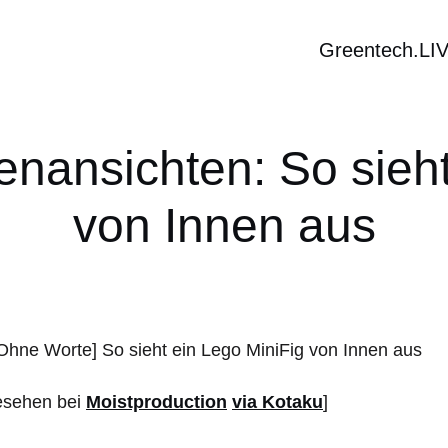
Greentech.LI
enansichten: So sieht
von Innen aus
esehen bei
Moistproduction
via Kotaku
]