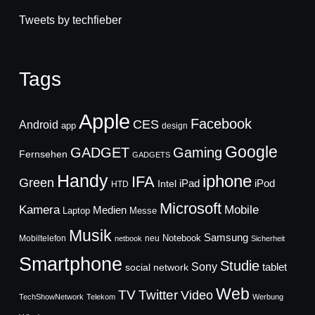
Tweets by techfieber
Tags
Apple
Facebook
CES
Android
app
design
Google
GADGET
Gaming
Fernsehen
GADGETS
Handy
iphone
IFA
Green
iPad
Intel
iPod
HTD
Microsoft
Mobile
Kamera
Medien
Laptop
Messe
Musik
Samsung
Notebook
Mobiltelefon
neu
netbook
Sicherheit
Smartphone
Studie
Sony
social network
tablet
Web
TV
Twitter
Video
TechShowNetwork
Telekom
Werbung