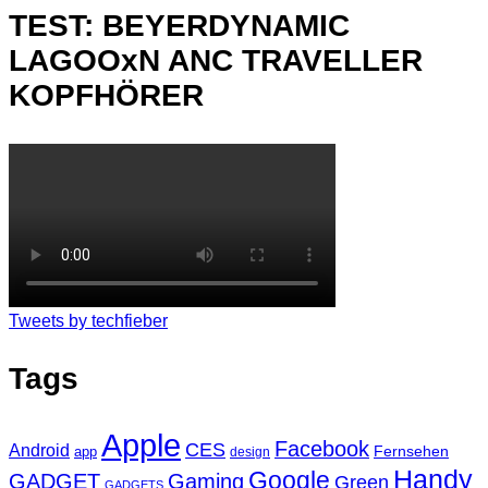
TEST: BEYERDYNAMIC
LAGOOxN ANC TRAVELLER
KOPFHÖRER
Tweets by techfieber
Tags
Apple
Facebook
CES
Android
Fernsehen
app
design
Handy
Google
GADGET
Gaming
Green
GADGETS