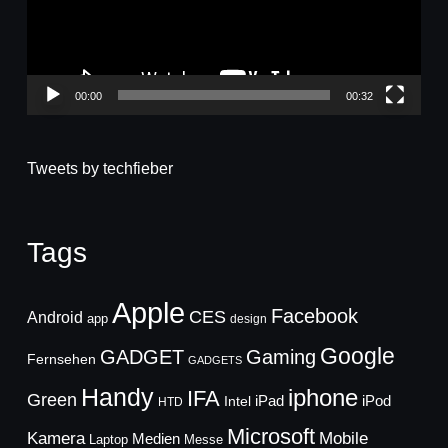
00:00
00:32
Tweets by techfieber
Tags
Apple
Facebook
CES
Android
app
design
Google
GADGET
Gaming
Fernsehen
GADGETS
Handy
iphone
IFA
Green
iPad
Intel
iPod
HTD
Microsoft
Mobile
Kamera
Medien
Laptop
Messe