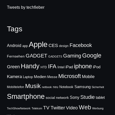
Tweets by techfieber
Tags
Apple
Facebook
CES
Android
app
design
Google
GADGET
Gaming
Fernsehen
GADGETS
Handy
iphone
IFA
Green
iPad
Intel
iPod
HTD
Microsoft
Mobile
Kamera
Medien
Laptop
Messe
Musik
Samsung
Notebook
Mobiltelefon
neu
netbook
Sicherheit
Smartphone
Studie
Sony
social network
tablet
Web
TV
Twitter
Video
TechShowNetwork
Telekom
Werbung