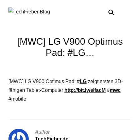
[MWC] LG V900 Optimus
Pad: #LG…
[MWC] LG V900 Optimus Pad: #
LG
zeigt ersten 3D-
fähigen Tablet-Computer
http://bit.ly/elfacM
#
mwc
#mobile
Author
TechFieber.de