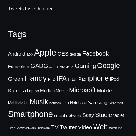
Tweets by techfieber
Tags
Apple
Facebook
CES
Android
app
design
Google
GADGET
Gaming
Fernsehen
GADGETS
Handy
iphone
IFA
Green
iPad
Intel
iPod
HTD
Microsoft
Mobile
Kamera
Medien
Laptop
Messe
Musik
Samsung
Notebook
Mobiltelefon
neu
netbook
Sicherheit
Smartphone
Studie
Sony
social network
tablet
Web
TV
Twitter
Video
TechShowNetwork
Telekom
Werbung