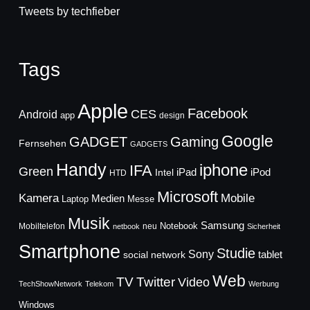
Tweets by techfieber
Tags
Apple
Facebook
CES
Android
app
design
Google
GADGET
Gaming
Fernsehen
GADGETS
Handy
iphone
IFA
Green
iPad
Intel
iPod
HTD
Microsoft
Mobile
Kamera
Medien
Laptop
Messe
Musik
Samsung
Notebook
Mobiltelefon
neu
netbook
Sicherheit
Smartphone
Studie
Sony
social network
tablet
Web
TV
Twitter
Video
TechShowNetwork
Telekom
Werbung
Windows