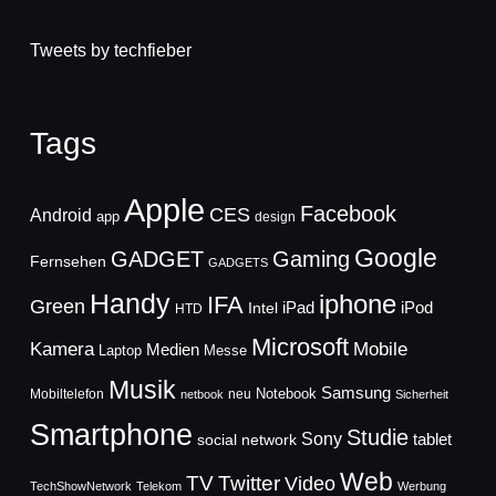
Tweets by techfieber
Tags
Apple
Facebook
CES
Android
app
design
Google
GADGET
Gaming
Fernsehen
GADGETS
Handy
iphone
IFA
Green
iPad
Intel
iPod
HTD
Microsoft
Mobile
Kamera
Medien
Laptop
Messe
Musik
Samsung
Notebook
Mobiltelefon
neu
netbook
Sicherheit
Smartphone
Studie
Sony
social network
tablet
Web
TV
Twitter
Video
TechShowNetwork
Telekom
Werbung