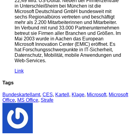
22,49 Mrd. US-Dollar. Neben der Firmenzentrale
in Unterschleißheim bei München ist die
Microsoft Deutschland GmbH bundesweit mit
sechs Regionalbüros vertreten und beschäftigt
mehr als 2.200 Mitarbeiterinnen und Mitarbeiter.
Im Verbund mit rund 33.000 Partnerunternehmen
betreut sie Firmen aller Branchen und Größen. Im
Mai 2003 wurde in Aachen das European
Microsoft Innovation Center (EMIC) eröffnet. Es
hat Forschungsschwerpunkte in IT-Sicherheit,
Datenschutz, Mobilität, mobile Anwendungen und
Web-Services.
Link
Tags
Bundeskartellamt
,
CES
,
Kartell
,
Klage
,
Microsoft
,
Microsoft
Office
,
MS Office
,
Strafe