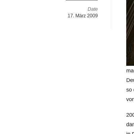
Date
17. März 2009
ma
Deu
so 
von
200
dam
in 