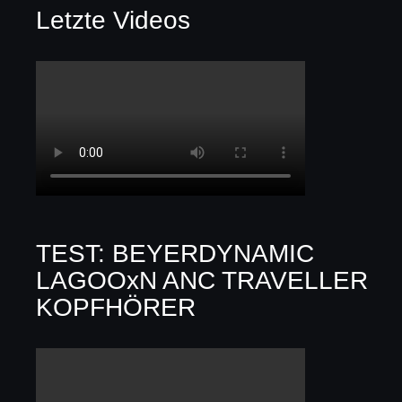
Letzte Videos
TEST: BEYERDYNAMIC
LAGOOxN ANC TRAVELLER
KOPFHÖRER