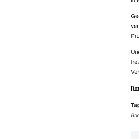
Ge
ver
Pro
Und
fre
Ver
[i
Ta
Bo