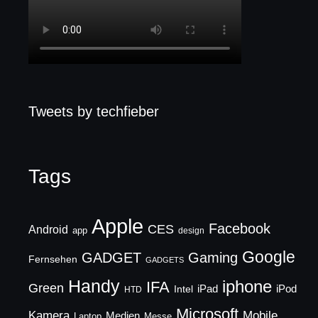
Tweets by techfieber
Tags
Apple
Facebook
CES
Android
app
design
Google
GADGET
Gaming
Fernsehen
GADGETS
Handy
iphone
IFA
Green
iPad
Intel
iPod
HTD
Microsoft
Mobile
Kamera
Medien
Laptop
Messe