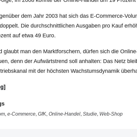
genüber dem Jahr 2003 hat sich das E-Commerce-Volum
doppelt. Die durchschnittlichen Ausgaben pro Kauf erhö
zent auf etwa 49 Euro.
 glaubt man den Marktforschern, dürfen sich die Onlin
uen, denn der Aufwärtstrend soll anhalten: Das Netz blei
triebskanal mit der höchsten Wachstumsdynamik überha
mg]
gs
om
,
e-Commerce
,
GfK
,
Online-Handel
,
Studie
,
Web-Shop