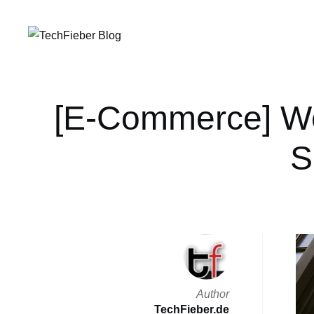
[E-Commerce] We
S
Author
TechFieber.de