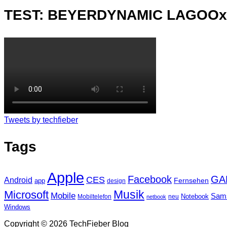
TEST: BEYERDYNAMIC LAGOO
Tweets by techfieber
Tags
Apple
Facebook
GA
CES
Android
Fernsehen
app
design
Musik
Microsoft
Mobile
Sam
Notebook
Mobiltelefon
neu
netbook
Windows
Copyright © 2026 TechFieber Blog