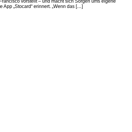
Francisco vorstellt – und macht sich Sorgen ums eigene
e App „Stocard“ erinnert. „Wenn das […]