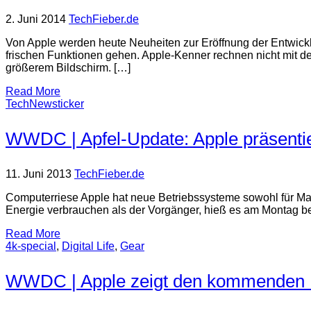
2. Juni 2014
TechFieber.de
Von Apple werden heute Neuheiten zur Eröffnung der Entwick
frischen Funktionen gehen. Apple-Kenner rechnen nicht mit d
größerem Bildschirm. […]
Read More
TechNewsticker
WWDC | Apfel-Update: Apple präsenti
11. Juni 2013
TechFieber.de
Computerriese Apple hat neue Betriebssysteme sowohl für Mac
Energie verbrauchen als der Vorgänger, hieß es am Montag b
Read More
4k-special
,
Digital Life
,
Gear
WWDC | Apple zeigt den kommenden