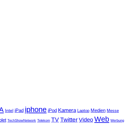
iphone
FA
Kamera
iPad
Intel
iPod
Medien
Laptop
Messe
Web
TV
Twitter
Video
blet
TechShowNetwork
Telekom
Werbung