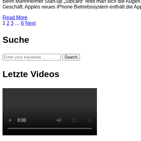
Beim Mannheimer Start-up „Stocard“ reibt man sich die Augen
Geschäft. Apples neues iPhone Betriebssystem enthält die App
Read More
1
2
3
…
6
Next
Suche
Letzte Videos