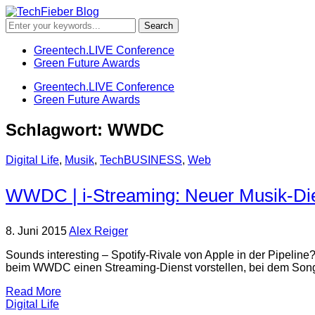
Greentech.LIVE Conference
Green Future Awards
Greentech.LIVE Conference
Green Future Awards
Schlagwort:
WWDC
Digital Life
,
Musik
,
TechBUSINESS
,
Web
WWDC | i-Streaming: Neuer Musik-Die
8. Juni 2015
Alex Reiger
Sounds interesting – Spotify-Rivale von Apple in der Pipelin
beim WWDC einen Streaming-Dienst vorstellen, bei dem Song
Read More
Digital Life