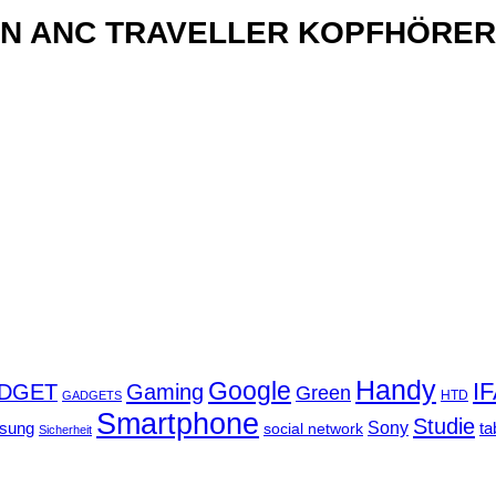
xN ANC TRAVELLER KOPFHÖRER
Handy
Google
I
DGET
Gaming
Green
GADGETS
HTD
Smartphone
Studie
Sony
sung
social network
ta
Sicherheit