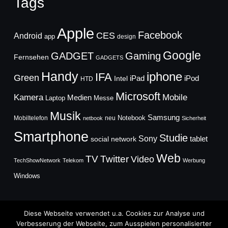
Tags
Apple
Facebook
CES
Android
app
design
Google
GADGET
Gaming
Fernsehen
GADGETS
Handy
iphone
IFA
Green
iPad
Intel
iPod
HTD
Microsoft
Mobile
Kamera
Medien
Laptop
Messe
Musik
Samsung
Notebook
Mobiltelefon
neu
netbook
Sicherheit
Smartphone
Studie
Sony
social network
tablet
Web
TV
Twitter
Video
TechShowNetwork
Telekom
Werbung
Windows
Diese Webseite verwendet u.a. Cookies zur Analyse und
Verbesserung der Webseite, zum Ausspielen personalisierter