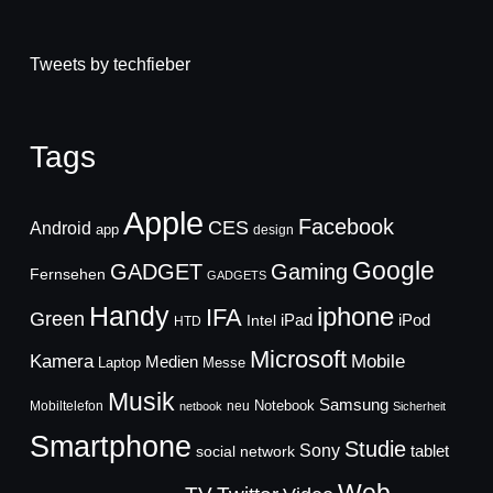
Tweets by techfieber
Tags
Apple
Facebook
CES
Android
app
design
Google
GADGET
Gaming
Fernsehen
GADGETS
Handy
iphone
IFA
Green
iPad
Intel
iPod
HTD
Microsoft
Mobile
Kamera
Medien
Laptop
Messe
Musik
Samsung
Notebook
Mobiltelefon
neu
netbook
Sicherheit
Smartphone
Studie
Sony
social network
tablet