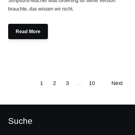
Simpsons-Macher Matt Groening für seine Version
brauchte, das wissen wir nicht.
Read More
1
2
3
…
10
Next
Suche