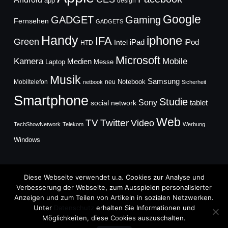
app
design
Google
GADGET
Gaming
Fernsehen
GADGETS
Handy
iphone
IFA
Green
iPad
Intel
iPod
HTD
Microsoft
Mobile
Kamera
Medien
Laptop
Messe
Musik
Samsung
Notebook
Mobiltelefon
neu
netbook
Sicherheit
Smartphone
Studie
Sony
social network
tablet
Web
TV
Twitter
Video
TechShowNetwork
Telekom
Werbung
Windows
Diese Webseite verwendet u.a. Cookies zur Analyse und
Verbesserung der Webseite, zum Ausspielen personalisierter
Anzeigen und zum Teilen von Artikeln in sozialen Netzwerken.
Copyright © 2026
Unter
Datenschutz
erhalten Sie Informationen und
TechFieber Blog
Möglichkeiten, diese Cookies auszuschalten.
Designed by
WPZOOM