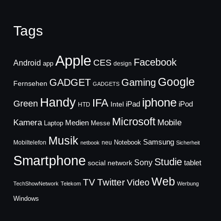
Tags
Apple
Facebook
CES
Android
app
design
Google
GADGET
Gaming
Fernsehen
GADGETS
Handy
iphone
IFA
Green
iPad
Intel
iPod
HTD
Microsoft
Mobile
Kamera
Medien
Laptop
Messe
Musik
Samsung
Notebook
Mobiltelefon
neu
netbook
Sicherheit
Smartphone
Studie
Sony
social network
tablet
Web
TV
Twitter
Video
TechShowNetwork
Telekom
Werbung
Windows