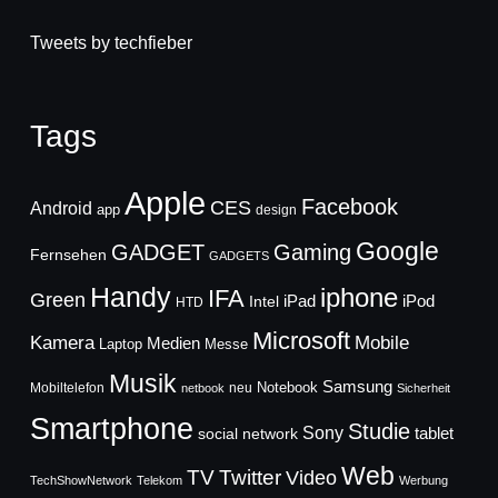
Tweets by techfieber
Tags
Apple
Facebook
CES
Android
app
design
Google
GADGET
Gaming
Fernsehen
GADGETS
Handy
iphone
IFA
Green
iPad
Intel
iPod
HTD
Microsoft
Mobile
Kamera
Medien
Laptop
Messe
Musik
Samsung
Notebook
Mobiltelefon
neu
netbook
Sicherheit
Smartphone
Studie
Sony
social network
tablet
Web
TV
Twitter
Video
TechShowNetwork
Telekom
Werbung