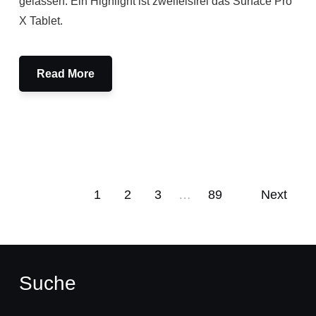
gelassen. Ein Highlight ist zweifelsfrei das Surface Pro
X Tablet.
Read More
1
2
3
…
89
Next
Suche