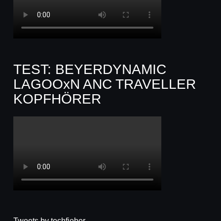
TEST: BEYERDYNAMIC
LAGOOxN ANC TRAVELLER
KOPFHÖRER
Tweets by techfieber