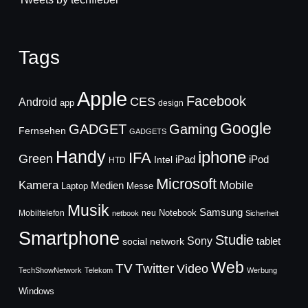
Tags
Apple
Facebook
CES
Android
app
design
Google
GADGET
Gaming
Fernsehen
GADGETS
Handy
iphone
IFA
Green
iPad
Intel
iPod
HTD
Microsoft
Mobile
Kamera
Medien
Laptop
Messe
Musik
Samsung
Notebook
Mobiltelefon
neu
netbook
Sicherheit
Smartphone
Studie
Sony
social network
tablet
Web
TV
Twitter
Video
TechShowNetwork
Telekom
Werbung
Windows