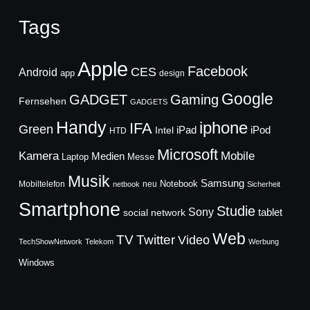
Tags
Apple
Facebook
CES
Android
app
design
Google
GADGET
Gaming
Fernsehen
GADGETS
Handy
iphone
IFA
Green
iPad
Intel
iPod
HTD
Microsoft
Mobile
Kamera
Medien
Laptop
Messe
Musik
Samsung
Notebook
Mobiltelefon
neu
netbook
Sicherheit
Smartphone
Studie
Sony
social network
tablet
Web
TV
Twitter
Video
TechShowNetwork
Telekom
Werbung
Windows